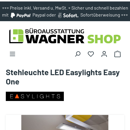
+++ Preise inkl. Versand u. MwSt. + Sicher und schnell bezahlen
mit
Paypal oder
Sofortüberweisung +++
Stehleuchte LED Easylights Easy
One