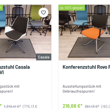
rt
ca. 40% gespart
Casala
zstuhl Casala
Konferenzstuhl Rovo 
VI
gsstück mit
Ausstellungsstück mit
spuren!
Gebrauchsspuren!
€*
216,68 €*
1.319,41 €*
(776,13 €
361,13 €*
(182,