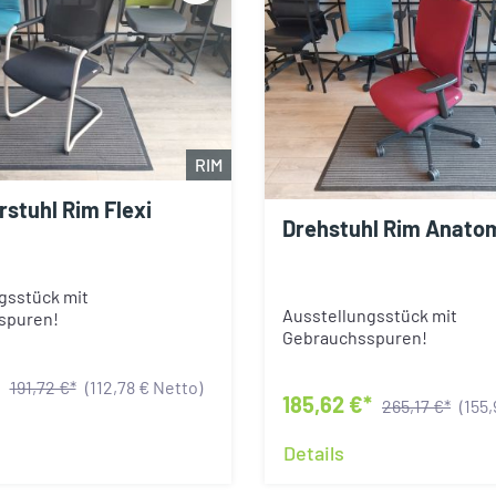
RIM
stuhl Rim Flexi
Drehstuhl Rim Anato
gsstück mit
Ausstellungsstück mit
spuren!
Gebrauchsspuren!
*
191,72 €*
(112,78 € Netto)
185,62 €*
265,17 €*
(155
Details