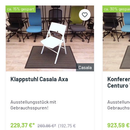
ca. 15% gespart
ca. 30% gespa
Casala
Klappstuhl Casala Axa
Konferen
Centuro 
Ausstellungsstück mit
Ausstellun
Gebrauchsspuren!
Gebrauchs
229,37 €*
923,59 
269,86 €*
(192,75 €