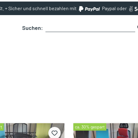
St. + Sicher und schnell bezahlen mit
Paypal oder
Suchen:
rt
ca. 30% gespart