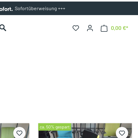
Sofortüberweisung +++
0,00 €*
ca. 50% gespart