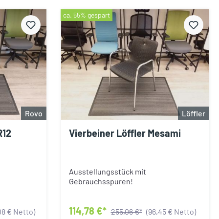
ca. 55% gespart
Rovo
Löffler
R12
Vierbeiner Löffler Mesami
Ausstellungsstück mit
Gebrauchsspuren!
114,78 €*
08 € Netto)
255,06 €*
(96,45 € Netto)