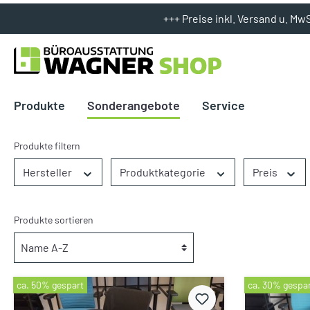
+++ Preise inkl. Versand u. Mw
Produkte
Sonderangebote
Service
Beleuchtung
Beleuchtung
Produkte filtern
Bürobedarf
Hocker
Hersteller
Produktkategorie
Preis
Garderoben
Stühle / Lounge
Präsentation
Zubehör
Produkte sortieren
ca. 50% gespart
ca. 30% gespa