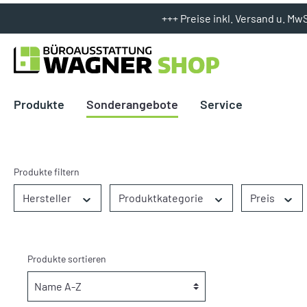
+++ Preise inkl. Versand u. Mw
Produkte
Sonderangebote
Service
Beleuchtung
Beleuchtung
Bürobedarf
Hocker
Produkte filtern
Garderoben
Stühle / Lounge
Hersteller
Produktkategorie
Preis
Präsentation
Zubehör
Produkte sortieren