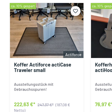
ca. 10% gespart
ca. 10% gesp
Actiforce
Koffer Actiforce actiCase
Kofferh
Traveler small
actiHo
Ausstellungsstück mit
Ausstellu
Gebrauchsspuren!
Gebrauch
222,63 €*
76,97 €
247,37 €*
(187,08 €
Netto)