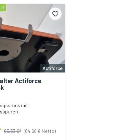
art
Actiforce
alter Actiforce
ok
ngsstück mit
sspuren!
*
85,53 €*
(64,68 € Netto)