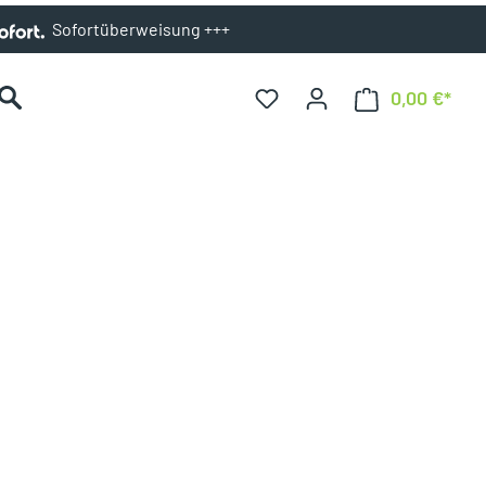
Sofortüberweisung +++
0,00 €*